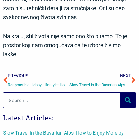
zato nisu tehnički detalji za stručnjake. Oni su deo
svakodnevnog života svih nas.
Na kraju, stil života nije samo ono što biramo. To je i
prostor koji nam omogućava da te izbore živimo
lakše.
Prev
N
PREVIOUS
NEXT
Responsible Hobby Lifestyle: How To Enjoy Personal Interests With Balance And Care
Slow Travel in the Bavarian Alps: How to Enjoy More by Doing Less
Search
Latest Articles:
Slow Travel in the Bavarian Alps: How to Enjoy More by