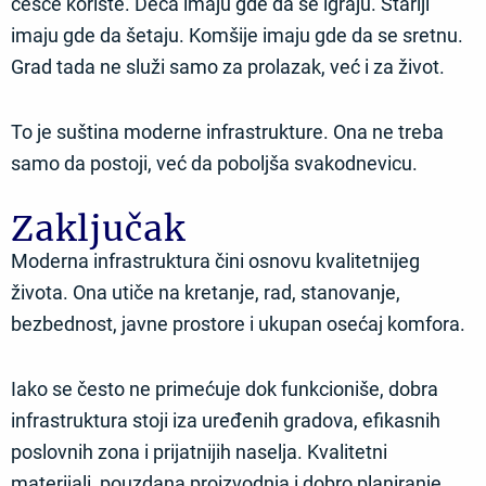
češće koriste. Deca imaju gde da se igraju. Stariji
imaju gde da šetaju. Komšije imaju gde da se sretnu.
Grad tada ne služi samo za prolazak, već i za život.
To je suština moderne infrastrukture. Ona ne treba
samo da postoji, već da poboljša svakodnevicu.
Zaključak
Moderna infrastruktura čini osnovu kvalitetnijeg
života. Ona utiče na kretanje, rad, stanovanje,
bezbednost, javne prostore i ukupan osećaj komfora.
Iako se često ne primećuje dok funkcioniše, dobra
infrastruktura stoji iza uređenih gradova, efikasnih
poslovnih zona i prijatnijih naselja. Kvalitetni
materijali, pouzdana proizvodnja i dobro planiranje