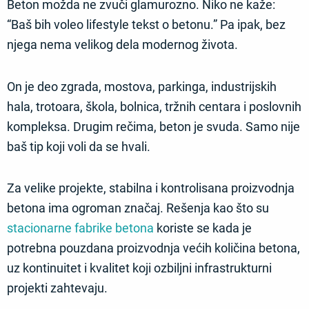
Beton možda ne zvuči glamurozno. Niko ne kaže:
“Baš bih voleo lifestyle tekst o betonu.” Pa ipak, bez
njega nema velikog dela modernog života.
On je deo zgrada, mostova, parkinga, industrijskih
hala, trotoara, škola, bolnica, tržnih centara i poslovnih
kompleksa. Drugim rečima, beton je svuda. Samo nije
baš tip koji voli da se hvali.
Za velike projekte, stabilna i kontrolisana proizvodnja
betona ima ogroman značaj. Rešenja kao što su
stacionarne fabrike betona
koriste se kada je
potrebna pouzdana proizvodnja većih količina betona,
uz kontinuitet i kvalitet koji ozbiljni infrastrukturni
projekti zahtevaju.