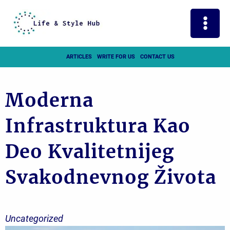
Skip
to
content
ARTICLES
WRITE FOR US
CONTACT US
Moderna
Infrastruktura Kao
Deo Kvalitetnijeg
Svakodnevnog Života
Uncategorized